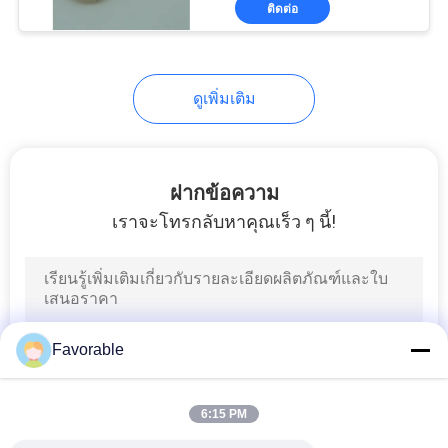
ติดต่อ
294
ชิ้นส่วนเครื่องตัด
ดูเพิ่มเติม
ฝากข้อความ
เราจะโทรกลับหาคุณเร็ว ๆ นี้!
37
อะไหล่เครื่องตัดบูลเม
อร์
Favorable
6:15 PM
45