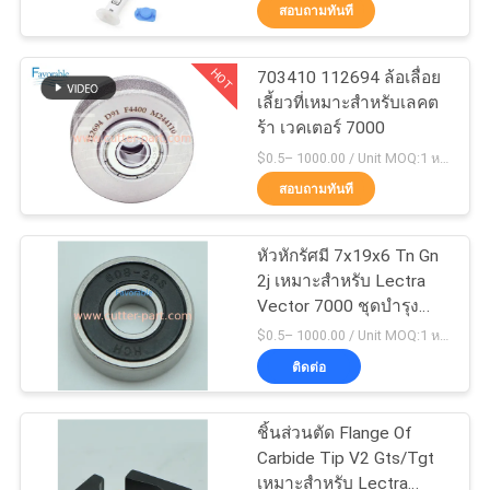
สอบถามทันที
โรงงาน
HOT
703410 112694 ล้อเลื่อย
158
เลี้ยวที่เหมาะสําหรับเลคต
ควบคุม
ร้า เวคเตอร์ 7000
คัตเตอร์ GTXL
คุณภาพ
$0.5– 1000.00 / Unit MOQ:1 หน่วย/หน่วย negociate
สอบถามทันที
ติดต่อ
หัวหักรัศมี 7x19x6 Tn Gn
2j เหมาะสําหรับ Lectra
เรา
Vector 7000 ชุดบํารุง
213
รักษา 1000h
$0.5– 1000.00 / Unit MOQ:1 หน่วย/หน่วย negociate
503
ติดต่อ
คัตเตอร์ Xlc7000
SERVICE
ชิ้นส่วนตัด Flange Of
TEMPORARILY
Carbide Tip V2 Gts/Tgt
UNAVAILABLE
เหมาะสําหรับ Lectra