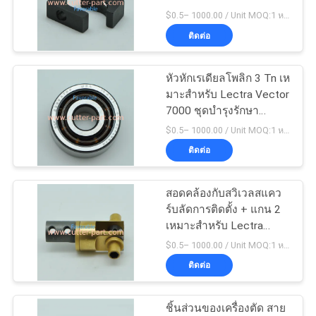
Vector 7000
$0.5– 1000.00 / Unit MOQ:1 หน่วย/หน่วย negociate
503
ติดต่อ
SERVICE
10
TEMPORARILY
หัวหักเรเดียลโพลิก 3 Tn เห
เครื่องตัดพล็อตเตอร์
UNAVAILABLE
มาะสําหรับ Lectra Vector
7000 ชุดบํารุงรักษา
NGINX
1000h
$0.5– 1000.00 / Unit MOQ:1 หน่วย/หน่วย negociate
ติดต่อ
ขอ
สอดคล้องกับสวิเวลสแคว
ใบ
191
ร์บลัดการติดตั้ง + แกน 2
เหมาะสําหรับ Lectra
เสนอ
GT5250
Vector 7000
$0.5– 1000.00 / Unit MOQ:1 หน่วย/หน่วย negociate
ราคา
ติดต่อ
ชิ้นส่วนของเครื่องตัด สาย