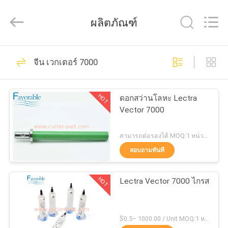
2026
DONGGUAN
FAVORABLE
ผลิตภัณฑ์
AUTOMATION
EQUIPMENT
CO.,LTD.
All
Rights
156
บ้าน
Reserved.
จีน เวกเตอร์ 7000
ชิ้นส่วนตัด
สินค้า
HOT
ดอกสว่านโลหะ Lectra
Vector 7000
เกี่ยว
สามารถต่อรองได้ MOQ:1 หน่วย/หน่วย negociate
สอบถามทันที
กับ
271
เรา
HOT
Lectra Vector 7000 ไกรส
คัตเตอร์ GT7250
ทัวร์
$0.5– 1000.00 / Unit MOQ:1 หน่วย/หน่วย negociate